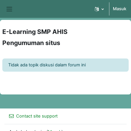
Loncat ke konten utama
Masuk
Panel samping
E-Learning SMP AHIS
Pengumuman situs
Tidak ada topik diskusi dalam forum ini
Contact site support