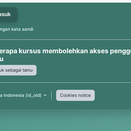
asuk
angan kata sandi
erapa kursus membolehkan akses peng
u
k sebagai tamu
 Indonesia ‎(id_old)‎
Cookies notice