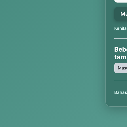
M
Kehil
Beb
tam
Masu
Bahasa