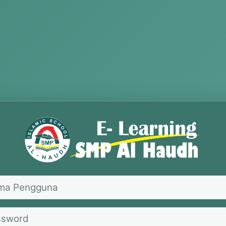
Masuk ke E-Le
Pengguna
ord